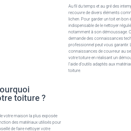
Au fil du temps et au gré des intemp
recouvre de divers éléments comm
lichen. Pour garder un toit en bon ét
indispensable de le nettoyer régul
notamment à son démoussage. Ce
demande des connaissances tech
professionnel peut vous garantir.
connaissances de couvreur au ser
votre toiture en réalisant un dém
l’aide d’outils adaptés aux matéri
toiture.
pourquoi
tre toiture ?
e de votre maison la plus exposée
nction des matériaux utilisés pour
nseillé de faire nettoyer votre