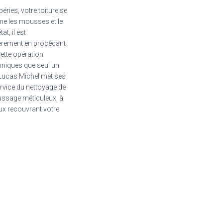
éries, votre toiture se
e les mousses et le
at, il est
ièrement en procédant
tte opération
niques que seul un
 Lucas Michel met ses
vice du nettoyage de
oussage méticuleux, à
aux recouvrant votre