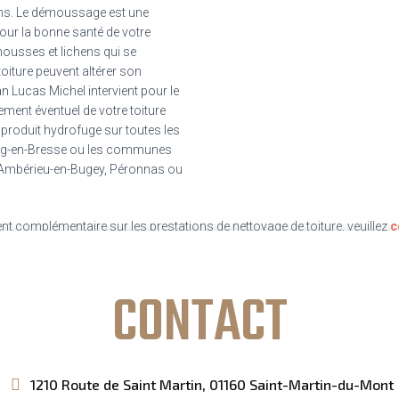
 ans. Le démoussage est une
pour la bonne santé de votre
mousses et lichens qui se
oiture peuvent altérer son
an Lucas Michel intervient pour le
ement éventuel de votre toiture
 produit hydrofuge sur toutes les
urg-en-Bresse ou les communes
Ambérieu-en-Bugey, Péronnas ou
t complémentaire sur les prestations de nettoyage de toiture, veuillez
c
.65.62.07
.
CONTACT
1210 Route de Saint Martin, 01160 Saint-Martin-du-Mont