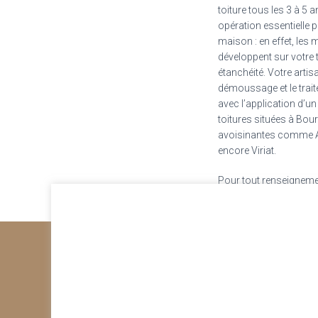
toiture tous les 3 à 5
opération essentielle 
maison : en effet, les 
développent sur votre t
étanchéité. Votre artis
démoussage et le trait
avec l’application d’un
toitures situées à Bo
avoisinantes comme 
encore Viriat.
Pour tout renseignemen
Lucas Michel au
06.27