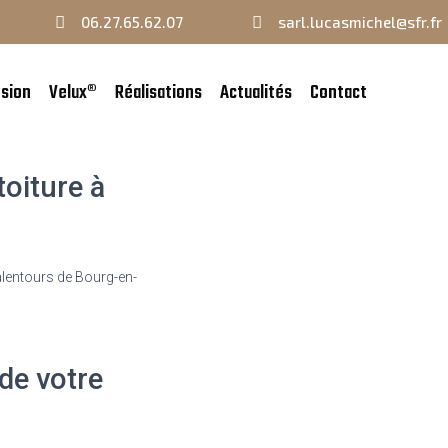
06.27.65.62.07
sarl.lucasmichel@sfr.fr
sion
Velux®
Réalisations
Actualités
Contact
en-
toiture à
lentours de Bourg-en-
de votre