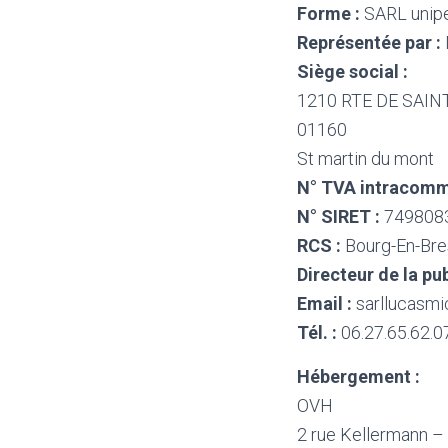
Forme :
SARL unipe
Représentée par :
Siège social :
1210 RTE DE SAIN
01160
St martin du mont
N° TVA intracomm
N° SIRET :
749808
RCS :
Bourg-En-Br
Directeur de la pub
Email :
sarllucasmic
Tél. :
06.27.65.62.0
Hébergement :
OVH
2 rue Kellermann –