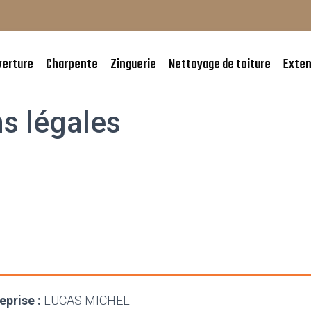
verture
Charpente
Zinguerie
Nettoyage de toiture
Exten
s légales
prise :
LUCAS MICHEL