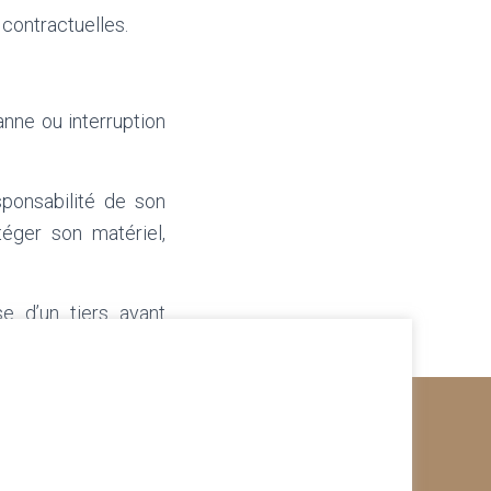
contractuelles.
anne ou interruption
sponsabilité de son
téger son matériel,
se d’un tiers ayant