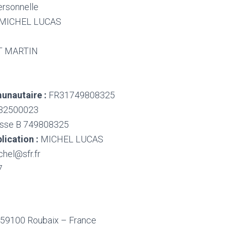
rsonnelle
MICHEL LUCAS
T MARTIN
unautaire :
FR31749808325
32500023
esse B 749808325
lication :
MICHEL LUCAS
hel@sfr.fr
7
 59100 Roubaix – France