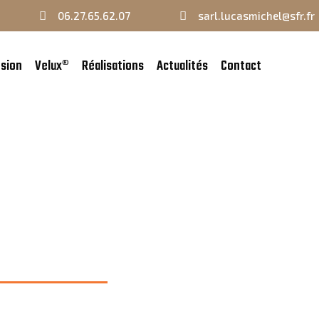
06.27.65.62.07
sarl.lucasmichel@sfr.fr
sion
Velux®
Réalisations
Actualités
Contact