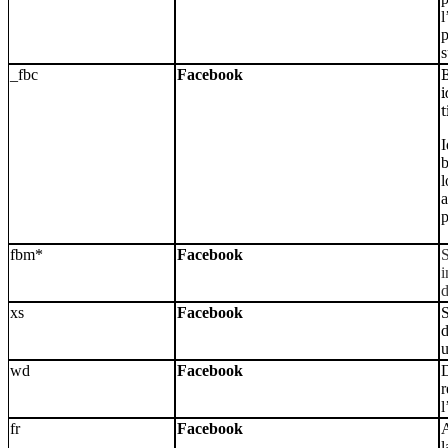
l
p
s
_fbc
Facebook
i
I
b
l
a
p
fbm*
Facebook
S
i
d
xs
Facebook
S
d
wd
Facebook
D
r
l
fr
Facebook
A
l