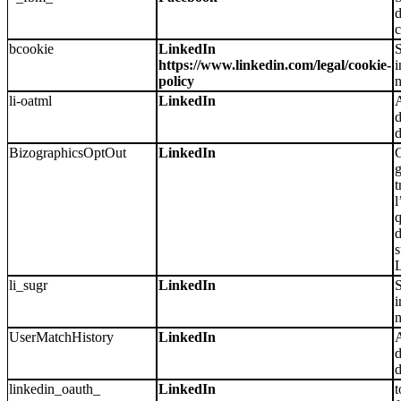
d
bcookie
LinkedIn
S
https://www.linkedin.com/legal/cookie-
i
policy
n
li-oatml
LinkedIn
A
d
BizographicsOptOut
LinkedIn
g
t
l
q
d
s
L
li_sugr
LinkedIn
S
i
n
UserMatchHistory
LinkedIn
A
d
linkedin_oauth_
LinkedIn
t