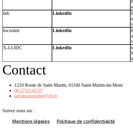
f
a
lidc
LinkedIn
E
a
s
bscookie
LinkedIn
E
a
s
X-LI-IDC
LinkedIn
t
f
a
Contact
1210 Route de Saint Martin, 01160 Saint-Martin-du-Mont
06.27.65.62.07
sarl.lucasmichel@sfr.fr
Suivez nous sur :
Mentions légales
Politique de confidentialité