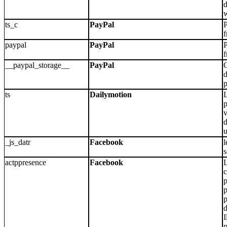
d
ts_c
PayPal
P
f
paypal
PayPal
P
f
__paypal_storage__
PayPal
C
p
ts
Dailymotion
L
p
v
d
u
_js_datr
Facebook
l
s
actppresence
Facebook
L
p
p
p
I
p