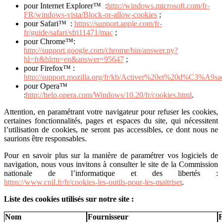
pour Internet Explorer™ :
http://windows.microsoft.com/fr-
FR/windows-vista/Block-or-allow-cookies
;
pour Safari™ :
https://support.apple.com/fr-
fr/guide/safari/sfri11471/mac
;
pour Chrome™:
http://support.google.com/chrome/bin/answer.py?
hl=fr&hlrm=en&answer=95647
;
pour Firefox™ :
http://support.mozilla.org/fr/kb/Activer%20et%20d%C3%A9s
pour Opera™
:
http://help.opera.com/Windows/10.20/fr/cookies.html
.
Attention, en paramétrant votre navigateur pour refuser les cookies,
certaines fonctionnalités, pages et espaces du site, qui nécessitent
l’utilisation de cookies, ne seront pas accessibles, ce dont nous ne
saurions être responsables.
Pour en savoir plus sur la manière de paramétrer vos logiciels de
navigation, nous vous invitons à consulter le site de la Commission
nationale de l’informatique et des libertés :
https://www.cnil.fr/fr/cookies-les-outils-pour-les-maitriser
.
Liste des cookies utilisés sur notre site :
Nom
Fournisseur
F