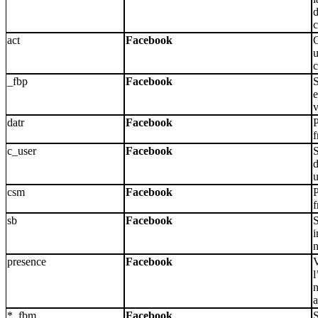
d
c
act
Facebook
C
u
c
_fbp
Facebook
S
e
v
datr
Facebook
P
f
c_user
Facebook
S
d
csm
Facebook
P
f
sb
Facebook
S
i
n
presence
Facebook
V
l
n
a
*_fbm_
Facebook
S