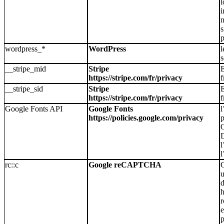
l
i
n
s
p
wordpress_*
WordPress
l
s
__stripe_mid
Stripe
https://stripe.com/fr/privacy
f
__stripe_sid
Stripe
https://stripe.com/fr/privacy
f
Google Fonts API
Google Fonts
l
https://policies.google.com/privacy
p
l
l
rc::c
Google reCAPTCHA
C
u
d
r
e
p