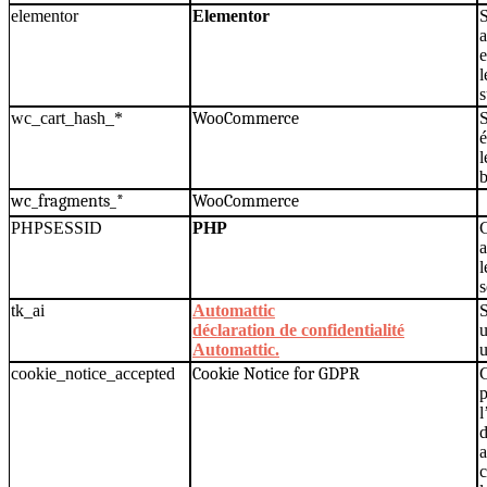
elementor
Elementor
S
a
e
l
s
wc_cart_hash_*
WooCommerce
S
é
l
b
wc_fragments_*
WooCommerce
PHPSESSID
PHP
a
l
s
tk_ai
Automattic
S
déclaration de confidentialité
u
Automattic.
cookie_notice_accepted
Cookie Notice for GDPR
C
l
d
a
c