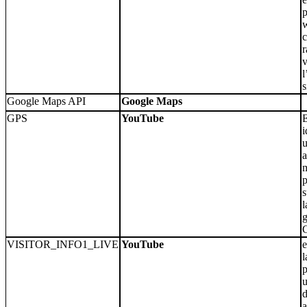
p
w
c
r
v
l
s
Google Maps API
Google Maps
GPS
YouTube
E
i
u
a
m
p
s
l
VISITOR_INFO1_LIVE
YouTube
e
l
p
u
d
a