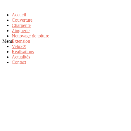
Accueil
Couverture
Charpente
Zinguerie
Nettoyage de toiture
Menu
Extension
Velux®
Réalisations
Actualités
Contact